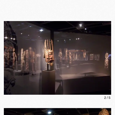
2
/
5