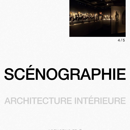
4
/
5