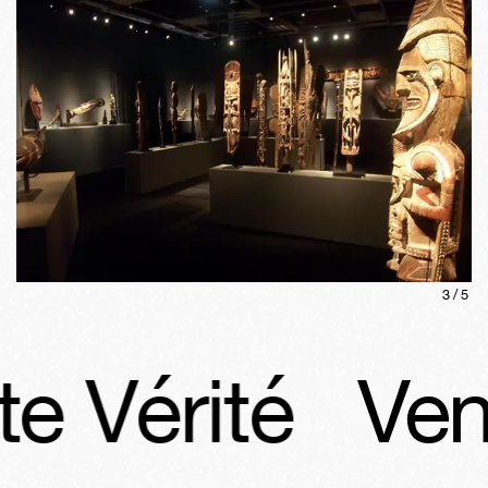
3
/
5
e Vérité
Vent