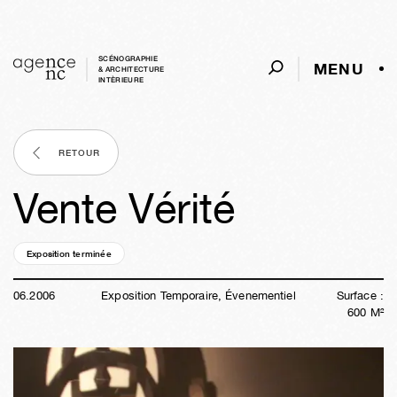
SCÉNOGRAPHIE
MENU
& ARCHITECTURE
INTÈRIEURE
RETOUR
Vente Vérité
Exposition terminée
20a
13s
04j
01h
55m
10s
06
.
2006
Exposition Temporaire, Évenementiel
Surface :
600
M²