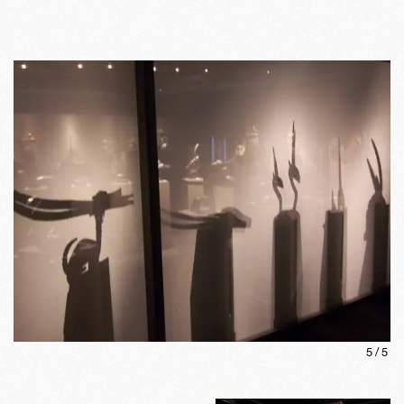
5
/
5