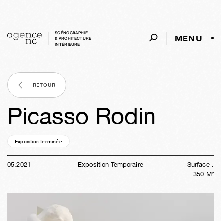
SCÉNOGRAPHIE
MENU
& ARCHITECTURE
INTÈRIEURE
RETOUR
Picasso Rodin
Exposition terminée
05a
15s
21h
27m
41s
05
.
2021
Exposition Temporaire
Surface :
350
M²