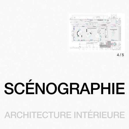
4
/
5