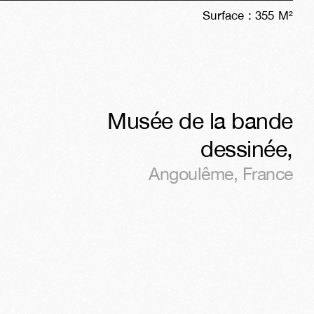
Surface :
355
M²
Musée de la bande
dessinée
,
Angoulême
,
France