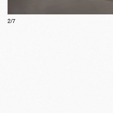
2
/
7