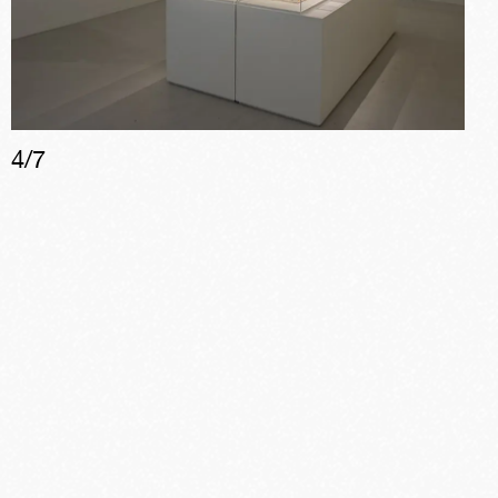
4
/
7