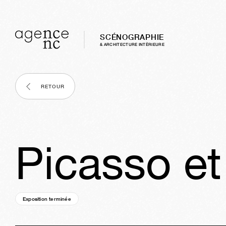
SCÉNOGRAPHIE
& ARCHITECTURE INTÈRIEURE
RETOUR
Picasso et
Exposition terminée
05a
14s
05j
21h
53m
05s