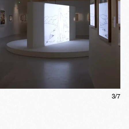
3
/
7