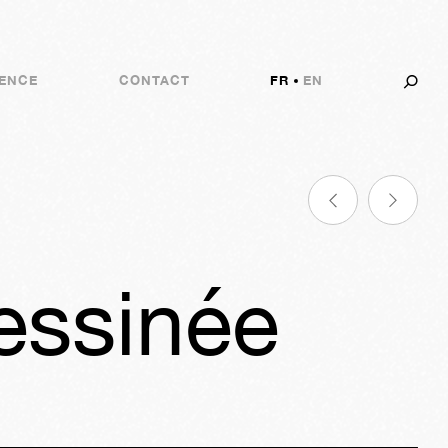
ENCE
CONTACT
FR
EN
essinée