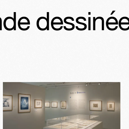
née
Picasso