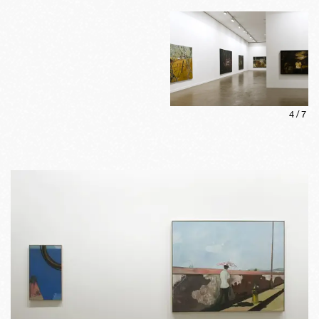
4
/
7