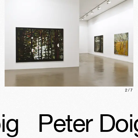
2
/
7
g
Peter Doig