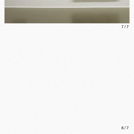
7
/
7
6
/
7