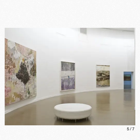
5
/
7