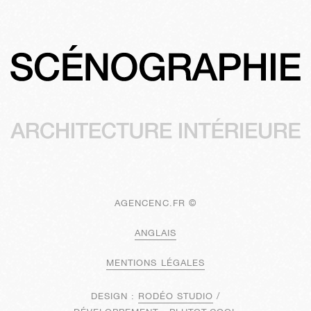
AGENCENC.FR ©
ANGLAIS
MENTIONS LÉGALES
DESIGN :
RODÉO STUDIO
/