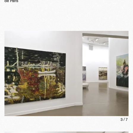
de Paris
3
/
7