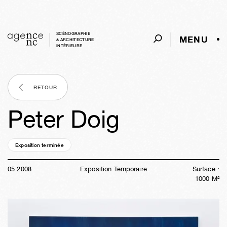
SCÉNOGRAPHIE
MENU
& ARCHITECTURE
INTÈRIEURE
RETOUR
Peter Doig
Exposition terminée
18a
17s
01j
13h
02m
18s
05
.
2008
Exposition Temporaire
Surface :
1000
M²