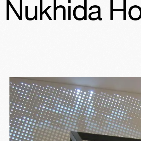
da House
N