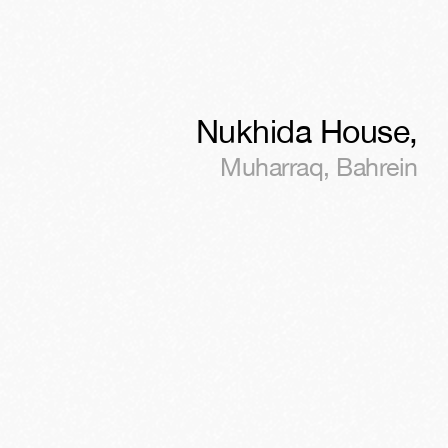
Nukhida House
,
Muharraq
,
Bahrein