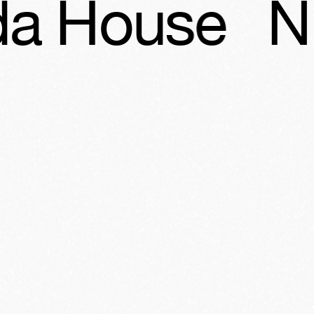
se
Nukhida