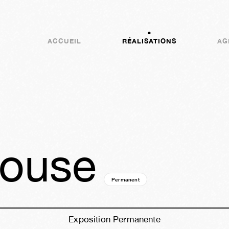
ACCUEIL
RÉALISATIONS
AG
House
Permanent
14a
47s
03h
27m
21s
Exposition Permanente