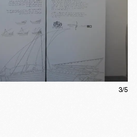
3
/
5