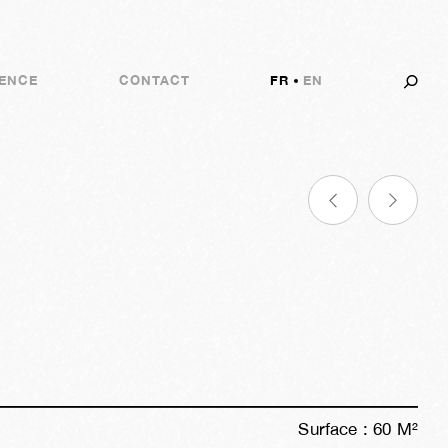
ENCE
CONTACT
FR
EN
Surface :
60
M²