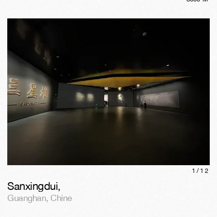
1/
12
Sanxingdui
,
Guanghan
,
Chine