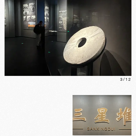
3
/
12