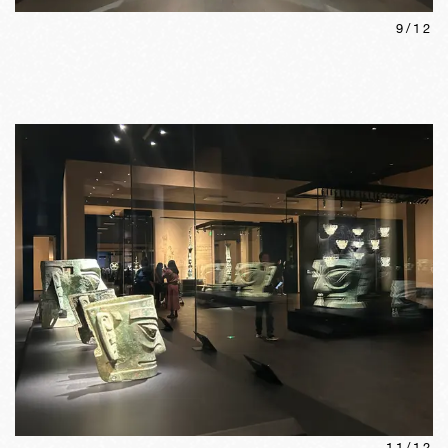
9
/
12
11
/
12