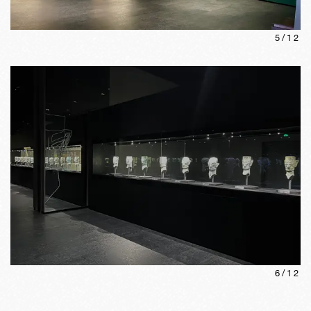
5
/
12
6
/
12