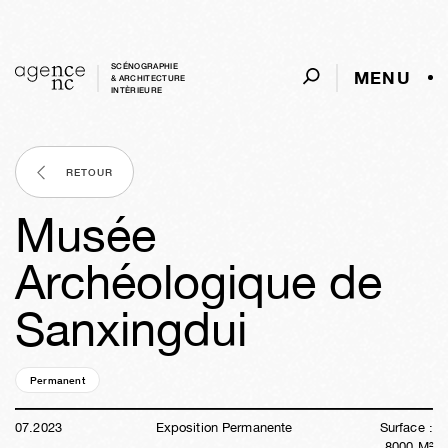
SCÉNOGRAPHIE
MENU
& ARCHITECTURE
INTÈRIEURE
RETOUR
Musée
Archéologique de
Sanxingdui
Permanent
03a
02s
02j
16h
03m
05s
07
.
2023
Exposition Permanente
Surface :
8000
M²