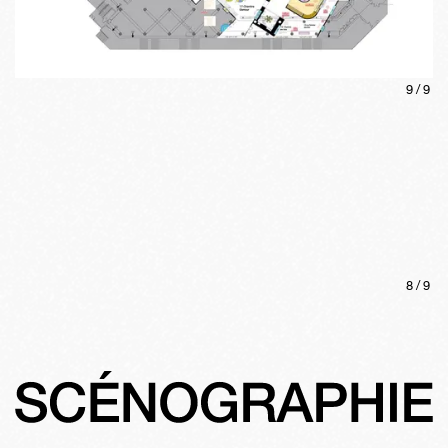
9
/
9
8
/
9