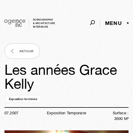
SCÉNOGRAPHIE
MENU
& ARCHITECTURE
INTÈRIEURE
RETOUR
Les années Grace
Kelly
Exposition terminée
19a
08s
06j
12h
49m
23s
07
.
2007
Exposition Temporaire
Surface :
3500
M²