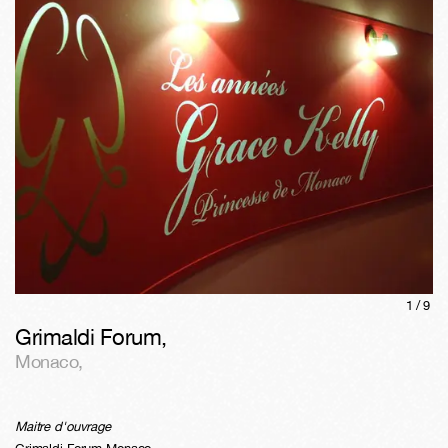
1/
9
Grimaldi Forum
,
Monaco
,
Maitre d'ouvrage