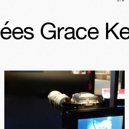
3
/
9
es Grace Kell