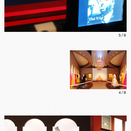
5
/
9
4
/
9