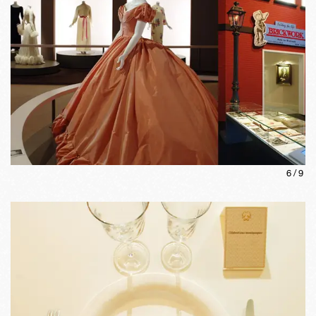
6
/
9