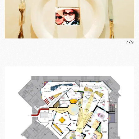
7
/
9