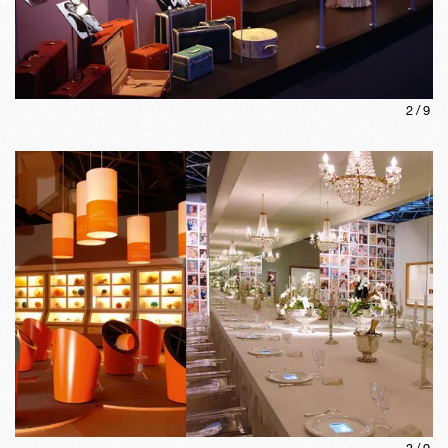
2
/
9