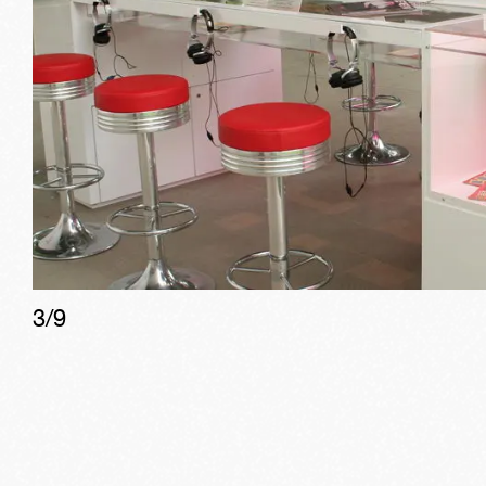
3
/
9