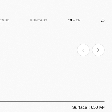
ENCE
CONTACT
FR
EN
19a
12s
06j
02h
59m
01s
Surface :
650
M²