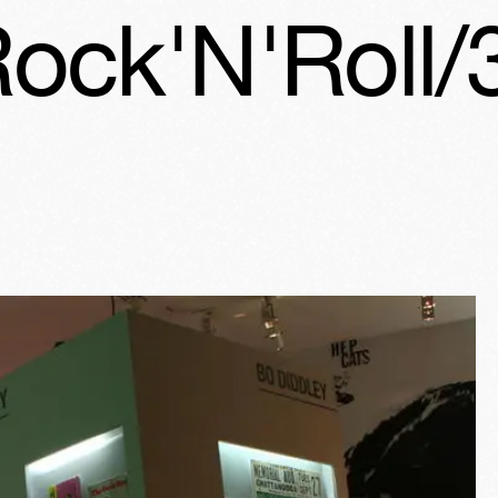
ll/39-59
Le