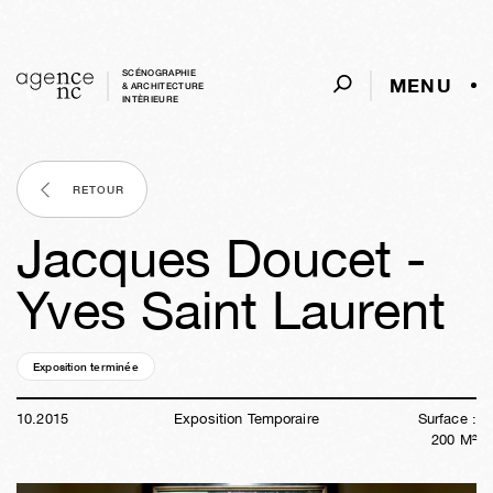
SCÉNOGRAPHIE
MENU
& ARCHITECTURE
INTÈRIEURE
RETOUR
Jacques Doucet -
Yves Saint Laurent
Exposition terminée
10a
46s
01j
20h
30m
21s
10
.
2015
Exposition Temporaire
Surface :
200
M²