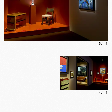
5
/
11
4
/
11