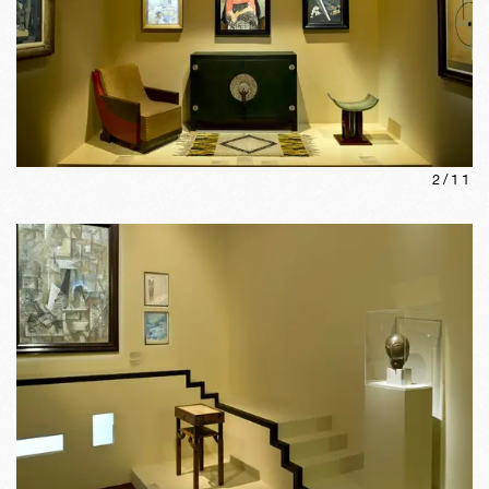
2
/
11