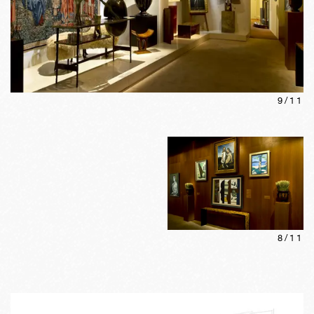
9
/
11
8
/
11