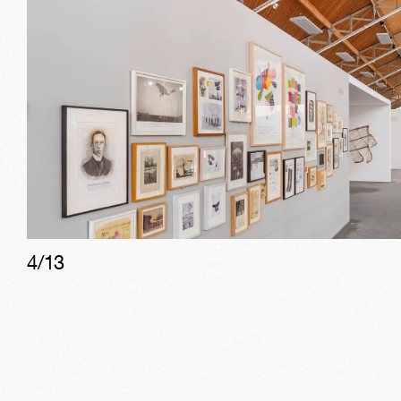
4
/
13