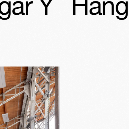
ngar Y
Ha