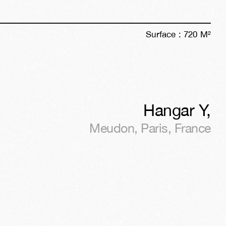
Surface :
720
M²
Hangar Y
,
Meudon, Paris
,
France