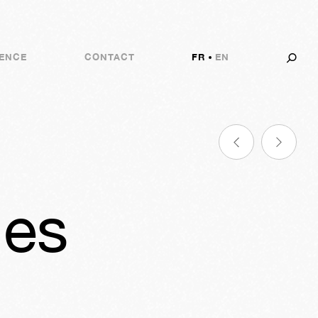
ENCE
CONTACT
FR
EN
les
0s
05j
12h
40m
15s