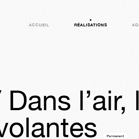
ACCUEIL
RÉALISATIONS
AG
Dans l’air, 
volantes
Permanent
03a
2