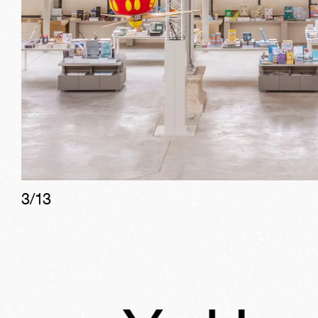
3
/
13