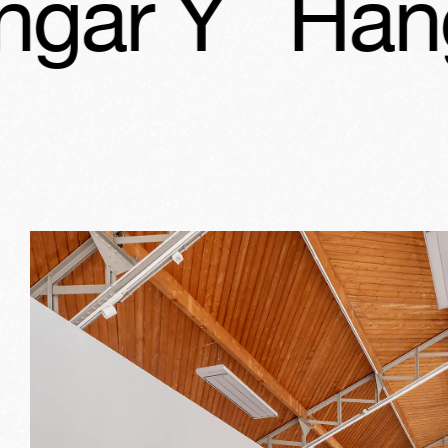
angar Y
Ha