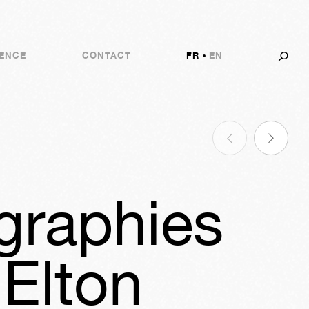
ENCE
CONTACT
FR
EN
graphies
 Elton