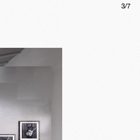
3
/
7