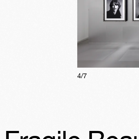
4
/
7