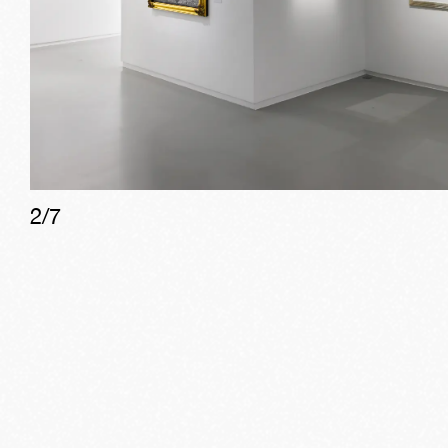
2
/
7