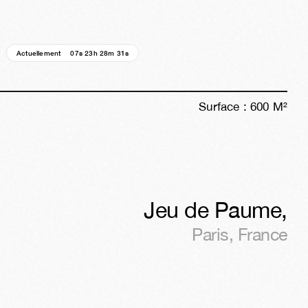
Actuellement
07s
23h
28m
28s
Surface :
600
M²
Jeu de Paume
,
Paris
,
France