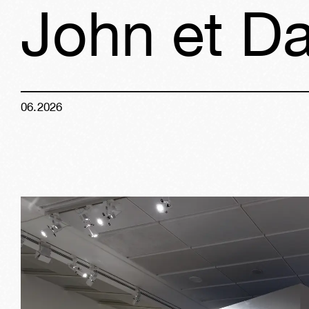
John et Da
06
.
2026