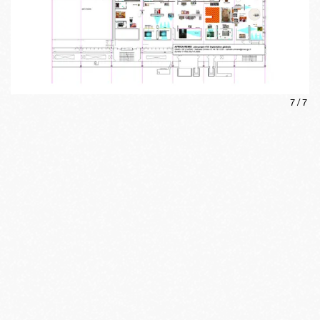
7
/
7