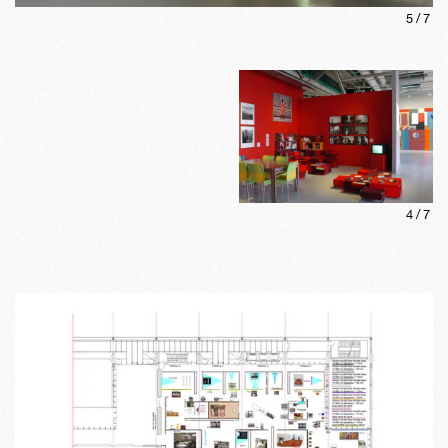
5
/
7
4
/
7