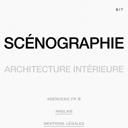
6
/
7
AGENCENC.FR ©
ANGLAIS
MENTIONS LÉGALES