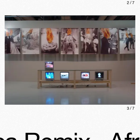
2
/
7
3
/
7