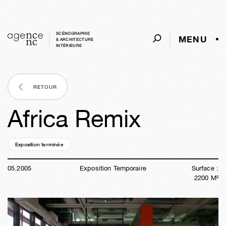
SCÉNOGRAPHIE
MENU
& ARCHITECTURE
INTÈRIEURE
RETOUR
Africa Remix
Exposition terminée
21a
18s
07h
31m
58s
05
.
2005
Exposition Temporaire
Surface :
2200
M²