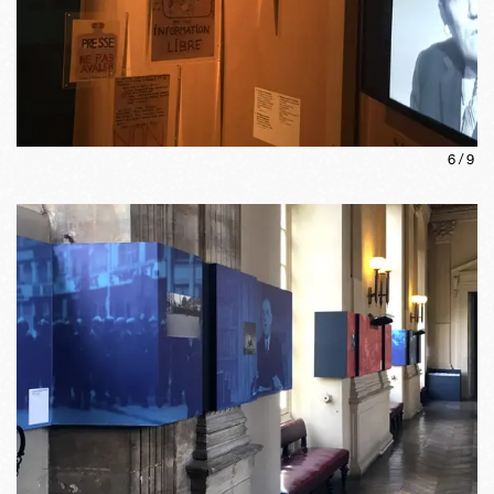
6
/
9