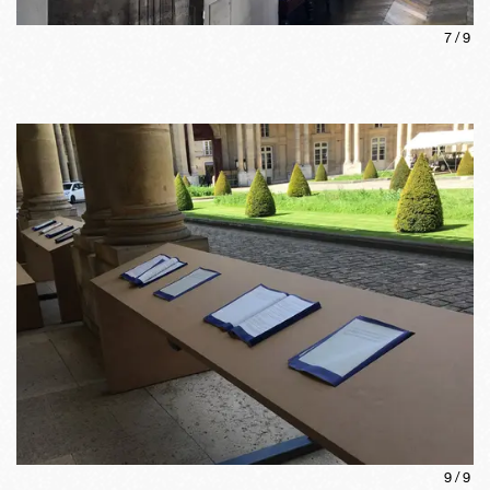
7
/
9
9
/
9