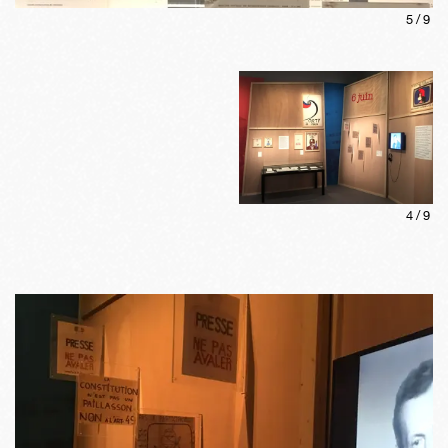
5
/
9
4
/
9