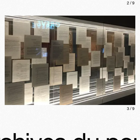
2
/
9
3
/
9