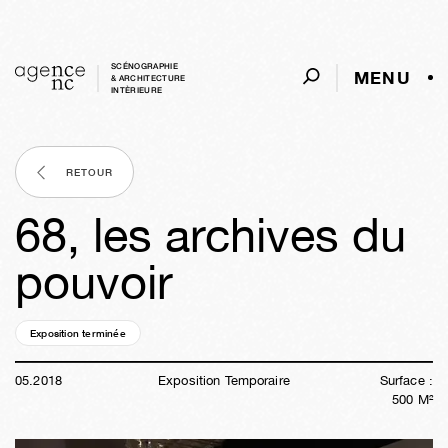
SCÉNOGRAPHIE
MENU
& ARCHITECTURE
INTÈRIEURE
RETOUR
68, les archives du
pouvoir
Exposition terminée
08a
15s
05j
04h
29m
28s
05
.
2018
Exposition Temporaire
Surface :
500
M²