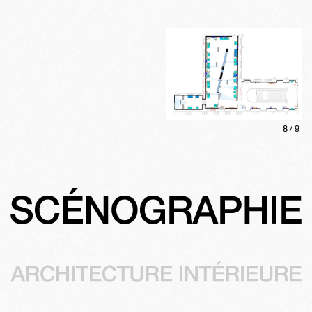
8
/
9