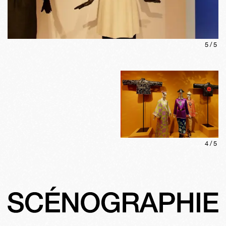
5
/
5
4
/
5