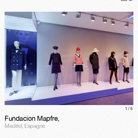
1/
5
Fundacion Mapfre
,
Madrid
,
Espagne