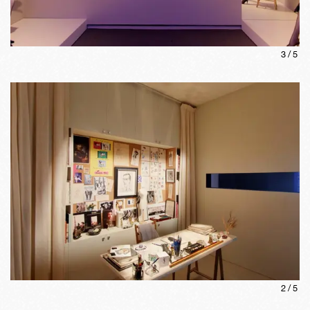
3
/
5
2
/
5