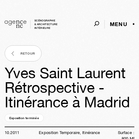
SCÉNOGRAPHIE
MENU
& ARCHITECTURE
INTÈRIEURE
RETOUR
Yves Saint Laurent
Rétrospective -
Itinérance à Madrid
Exposition terminée
14a
47s
01j
06h
05m
34s
10
.
2011
Exposition Temporaire, Itinérance
Surface :
800
M²