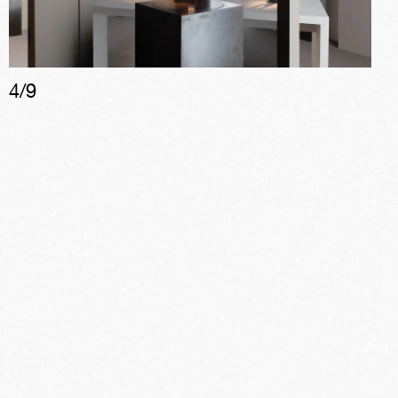
4
/
9