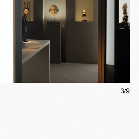
3
/
9