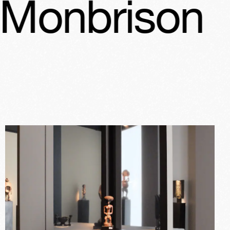
son
Stand A