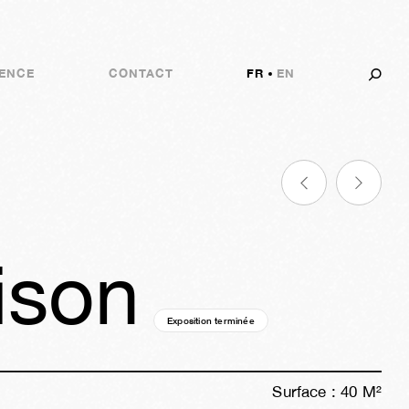
ENCE
CONTACT
FR
EN
ison
Exposition terminée
11a
46s
04j
03h
03m
46s
Surface :
40
M²