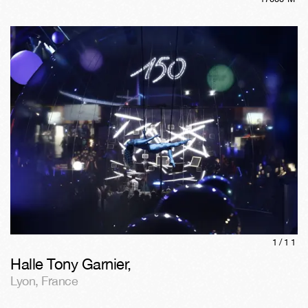
1/
11
Halle Tony Garnier
,
Lyon
,
France