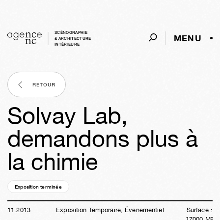
SCÉNOGRAPHIE
MENU
& ARCHITECTURE
INTÈRIEURE
RETOUR
Solvay Lab,
demandons plus à
la chimie
Exposition terminée
12a
41s
05j
18h
06m
36s
11
.
2013
Exposition Temporaire, Évenementiel
Surface :
17000
M²