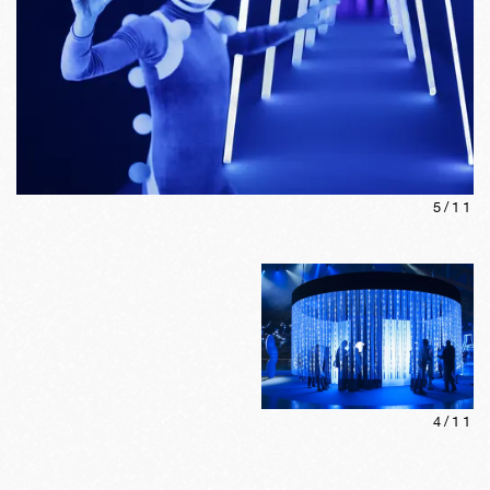
5
/
11
4
/
11