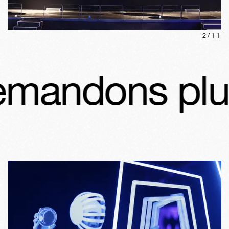
2
/
11
ndons plus à 