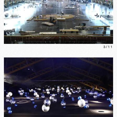
3
/
11