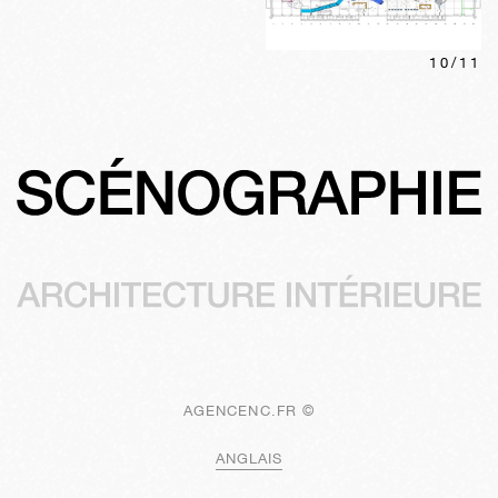
10
/
11
AGENCENC.FR ©
ANGLAIS