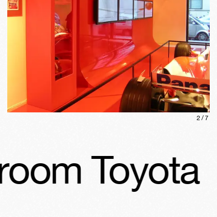
2
/
7
oom Toyota