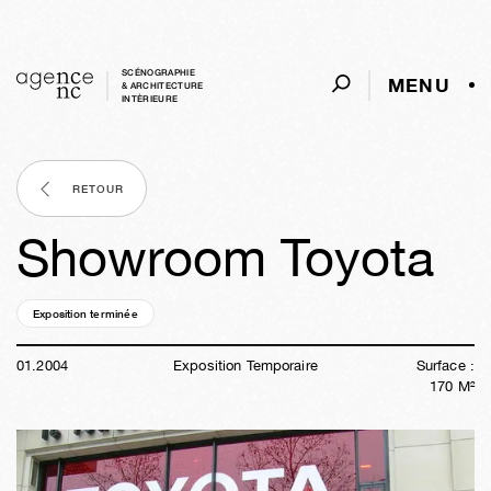
SCÉNOGRAPHIE
MENU
& ARCHITECTURE
INTÈRIEURE
RETOUR
Showroom Toyota
Exposition terminée
22a
35s
03j
06h
46m
54s
01
.
2004
Exposition Temporaire
Surface :
170
M²