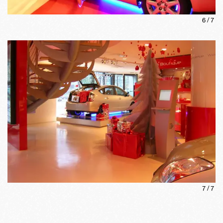
6
/
7
7
/
7