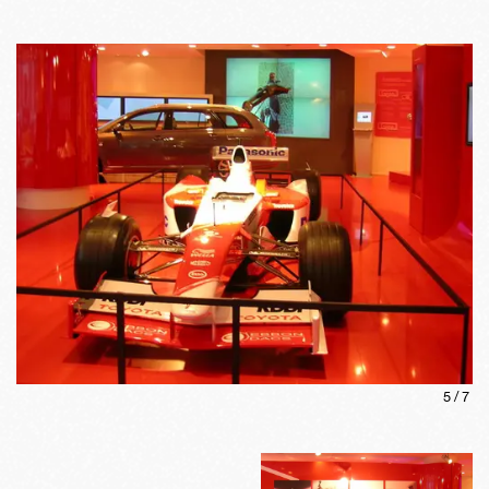
5
/
7