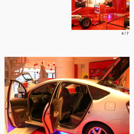
4
/
7