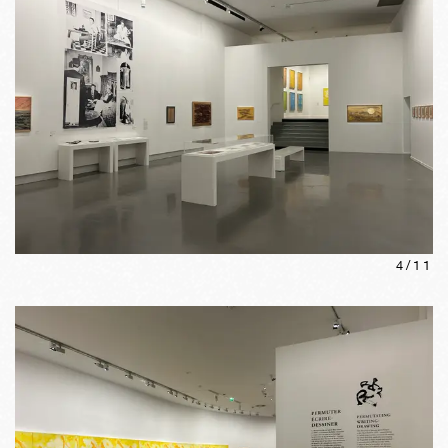
4
/
11