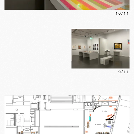
10
/
11
9
/
11