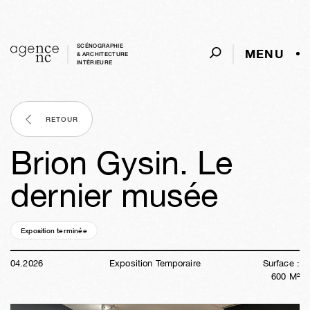
SCÉNOGRAPHIE
MENU
& ARCHITECTURE
INTÈRIEURE
RETOUR
Brion Gysin. Le
dernier musée
Exposition terminée
17s
02j
13h
14m
47s
04
.
2026
Exposition Temporaire
Surface :
600
M²