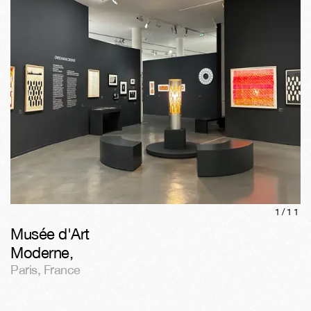
1/
11
Musée d'Art
Moderne
,
Paris
,
France