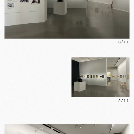
3
/
11
2
/
11