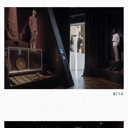
9
/
14