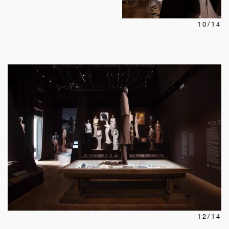
10
/
14
12
/
14