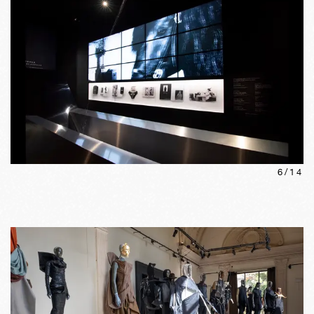
6
/
14