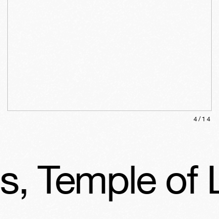
4
/
14
Temple of Lo