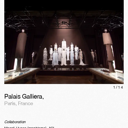
1/
14
Palais Galliera
,
Paris
,
France
Collaboration