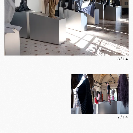
8
/
14
7
/
14