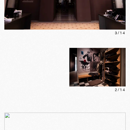
3
/
14
2
/
14