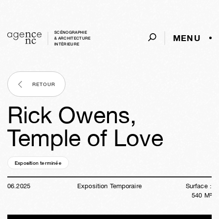
SCÉNOGRAPHIE
MENU
& ARCHITECTURE
INTÈRIEURE
RETOUR
Rick Owens,
Temple of Love
Exposition terminée
01a
05s
06j
08h
35m
01s
06
.
2025
Exposition Temporaire
Surface :
540
M²