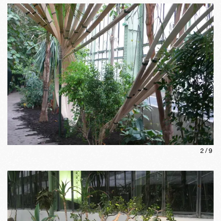
2
/
9