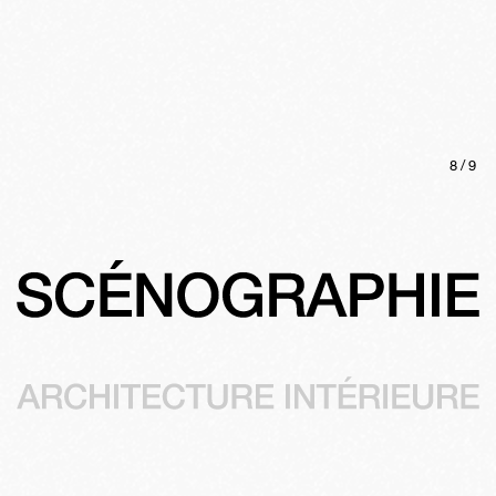
8
/
9