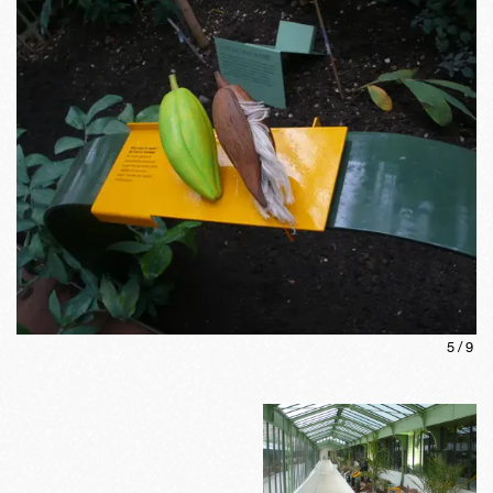
5
/
9