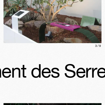
3
/
9
Serres du Ja