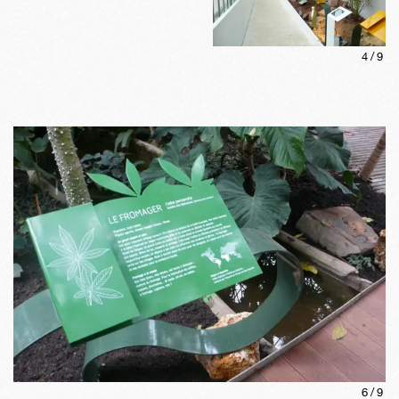
4
/
9
6
/
9