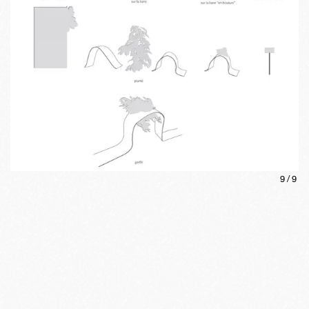
9
/
9