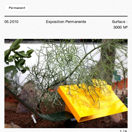
Permanent
16a
17s
07h
57m
09s
05
.
2010
Exposition Permanente
Surface :
3000
M²
1/
9