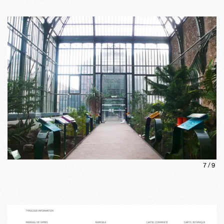
7
/
9