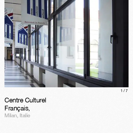
1/
7
Centre Culturel
Français
,
Milan
,
Italie