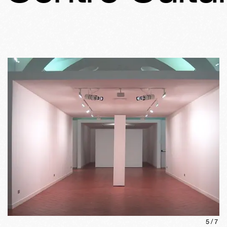
5
/
7