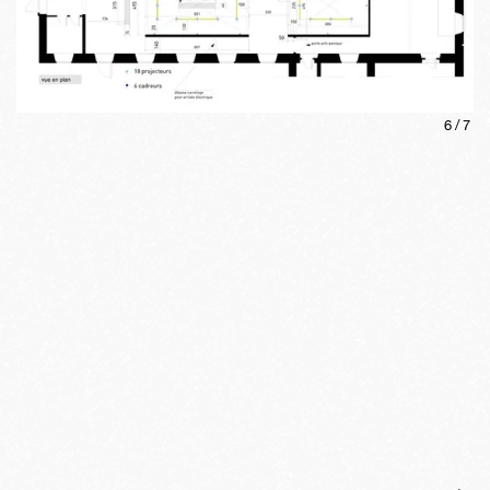
6
/
7