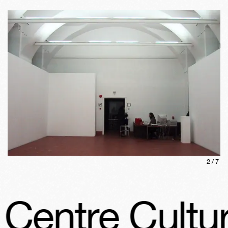
2
/
7
re Culturel 