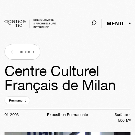
SCÉNOGRAPHIE
MENU
& ARCHITECTURE
INTÈRIEURE
RETOUR
Centre Culturel
Français de Milan
Permanent
23a
35s
03j
09h
25m
32s
01
.
2003
Exposition Permanente
Surface :
500
M²