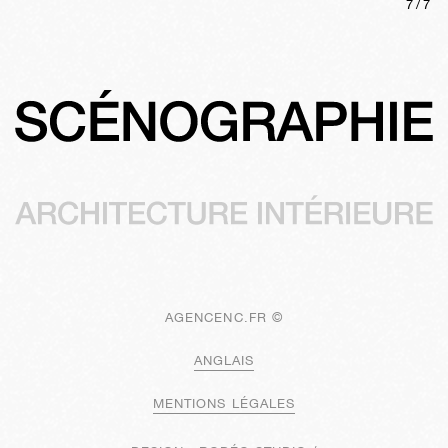
7
/
7
AGENCENC.FR ©
ANGLAIS
MENTIONS LÉGALES