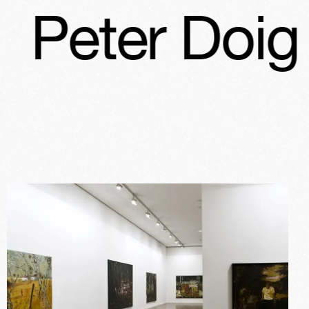
r Doig
Pete