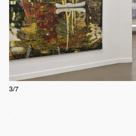
3
/
7