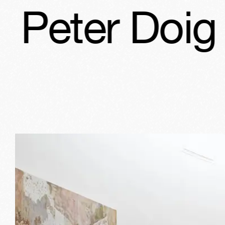
r Doig
Pete