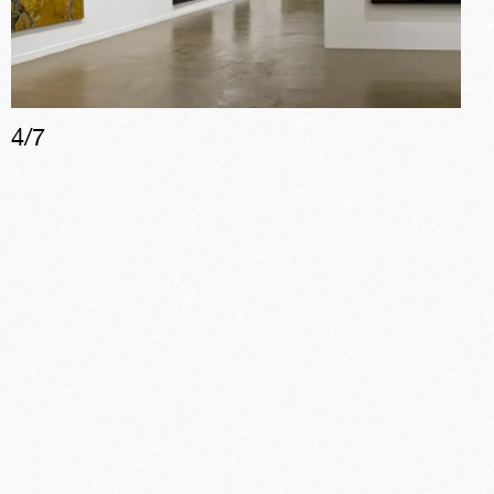
4
/
7