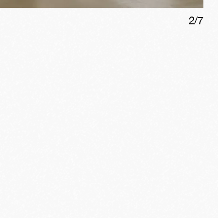
2
/
7