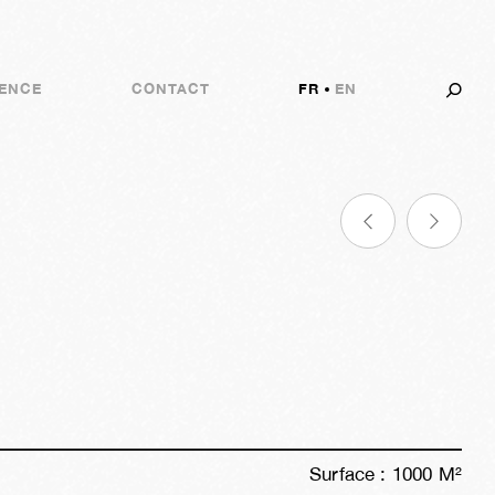
ENCE
CONTACT
FR
EN
Surface :
1000
M²