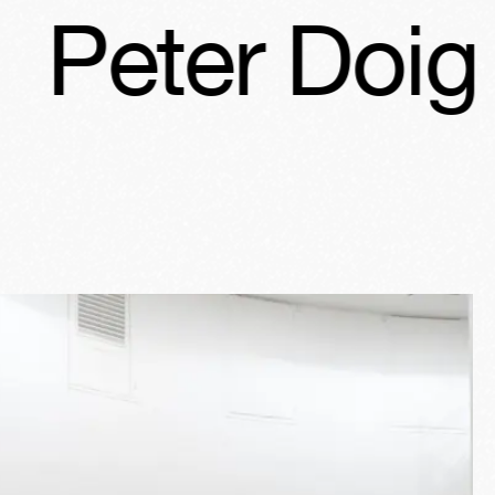
r Doig
Pete