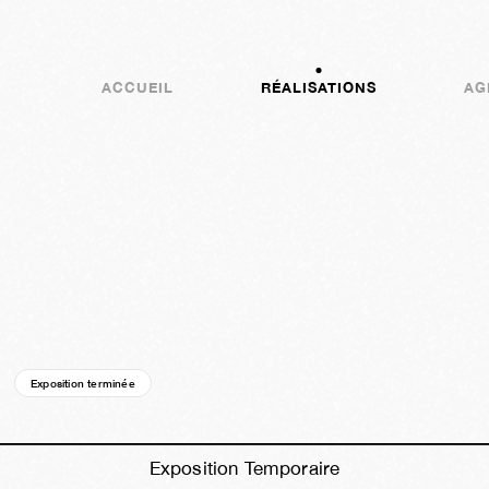
ACCUEIL
RÉALISATIONS
AG
Exposition terminée
18a
17s
01j
06h
09m
42s
Exposition Temporaire