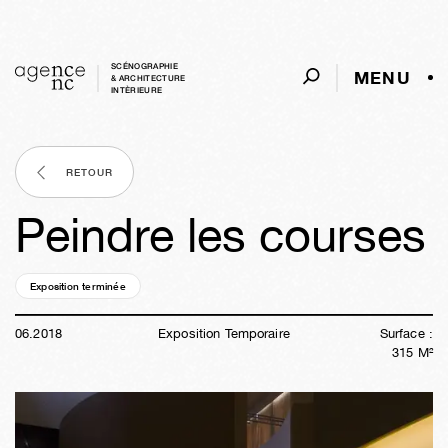
SCÉNOGRAPHIE
MENU
& ARCHITECTURE
INTÈRIEURE
RETOUR
Peindre les courses
Exposition terminée
08a
11s
01j
04h
13m
18s
06
.
2018
Exposition Temporaire
Surface :
315
M²