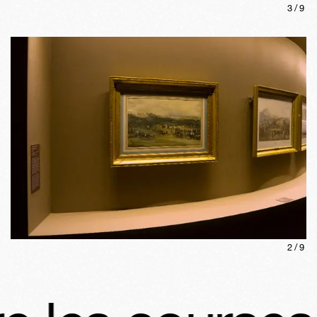
3
/
9
2
/
9