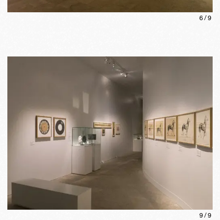
6
/
9
9
/
9