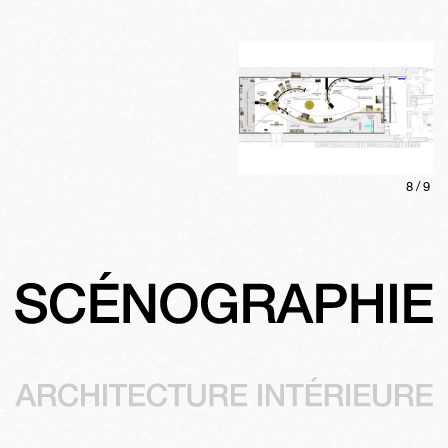
8
/
9