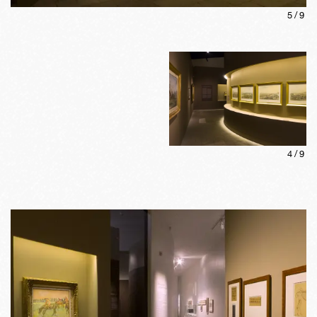
5
/
9
4
/
9