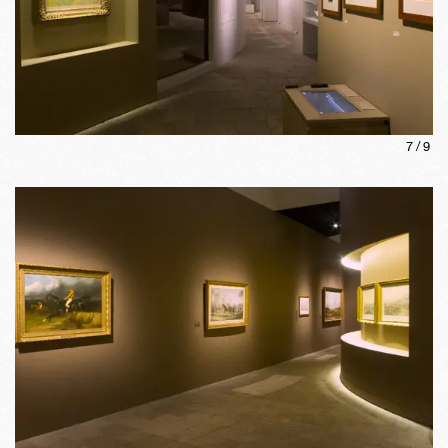
7
/
9