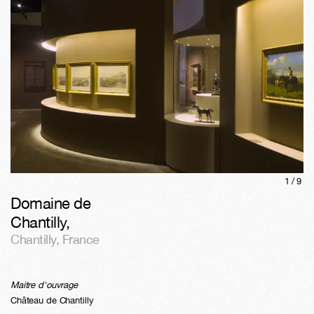
1/
9
Domaine de
Chantilly
,
Chantilly
,
France
Maitre d'ouvrage
Château de Chantilly