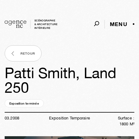
SCÉNOGRAPHIE
MENU
& ARCHITECTURE
INTÈRIEURE
RETOUR
Patti Smith, Land
250
Exposition terminée
18a
26s
15h
42m
28s
03
.
2008
Exposition Temporaire
Surface :
1800
M²