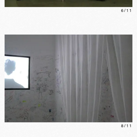
6
/
11
8
/
11