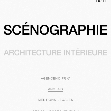
10
/
11
AGENCENC.FR ©
ANGLAIS
MENTIONS LÉGALES