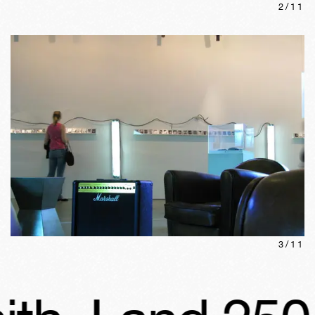
2
/
11
3
/
11