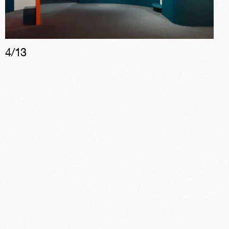
4
/
13