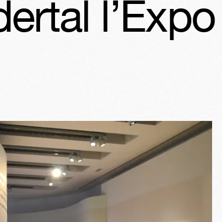
’Expo
Néand