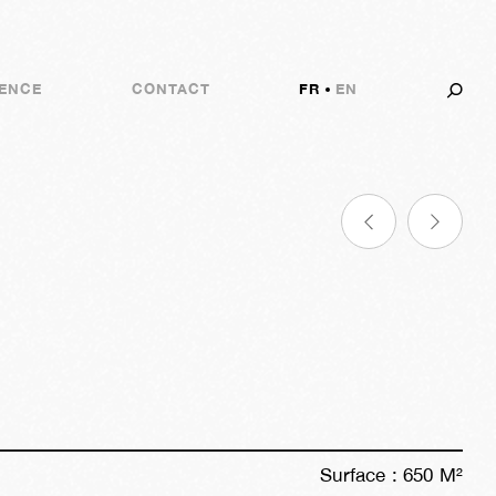
ENCE
CONTACT
FR
EN
24s
01j
10h
23m
40s
Surface :
650
M²