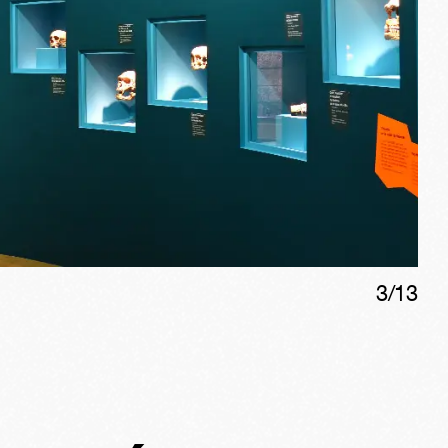
3
/
13