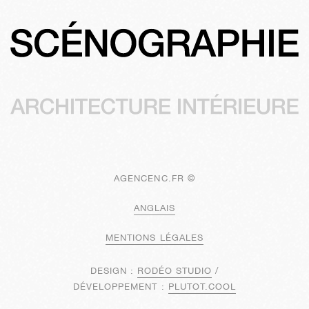
AGENCENC.FR ©
ANGLAIS
MENTIONS LÉGALES
DESIGN :
RODÉO STUDIO
/
DÉVELOPPEMENT :
PLUTOT.COOL