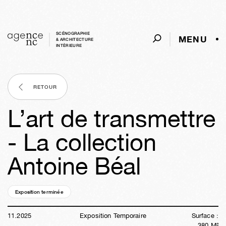
SCÉNOGRAPHIE
MENU
& ARCHITECTURE
INTÈRIEURE
RETOUR
L’art de transmettre
- La collection
Antoine Béal
Exposition terminée
38s
20h
35m
03s
11
.
2025
Exposition Temporaire
Surface :
380
M²