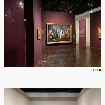
6
/
10