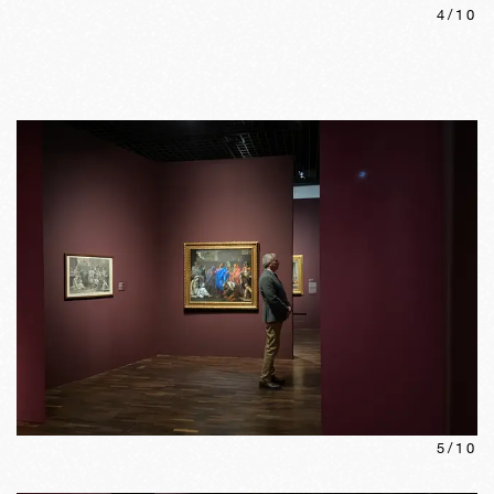
4
/
10
5
/
10