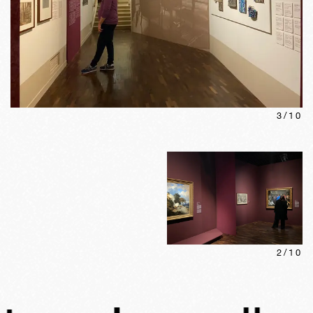
3
/
10
2
/
10