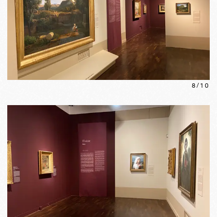
8
/
10