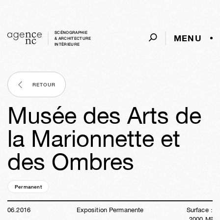
SCÉNOGRAPHIE
MENU
& ARCHITECTURE
INTÈRIEURE
RETOUR
Musée des Arts de
la Marionnette et
des Ombres
Permanent
23a
46s
03j
11h
32m
55s
06
.
2016
Exposition Permanente
Surface :
2000
M²