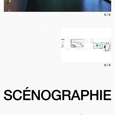
9
/
9
8
/
9