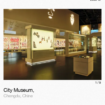
1/
9
City Museum
,
Chengdu
,
Chine