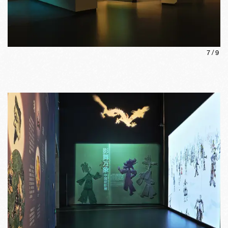
7
/
9