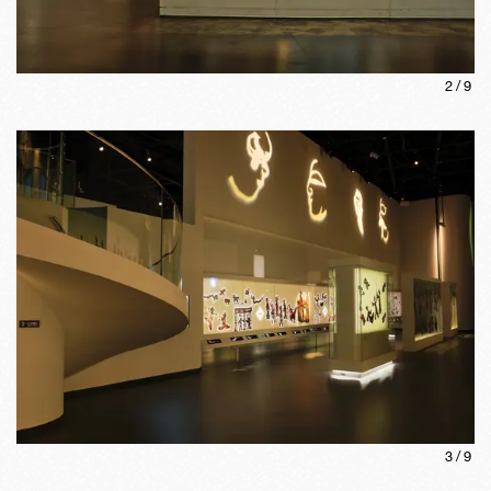
2
/
9
3
/
9