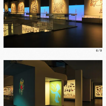
6
/
9