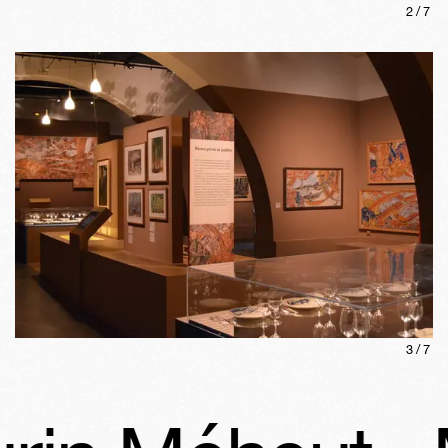
2
/
7
3
/
7