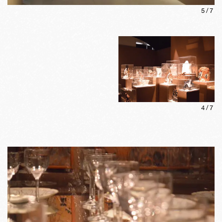
5
/
7
4
/
7