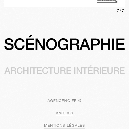
7
/
7
AGENCENC.FR ©
ANGLAIS
MENTIONS LÉGALES