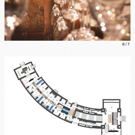
6
/
7