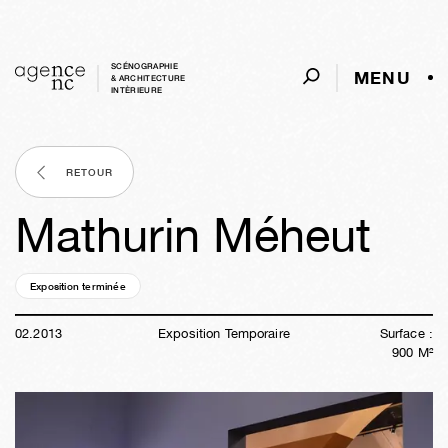
SCÉNOGRAPHIE
MENU
& ARCHITECTURE
INTÈRIEURE
RETOUR
Mathurin Méheut
Exposition terminée
13a
28s
05j
20h
08m
26s
02
.
2013
Exposition Temporaire
Surface :
900
M²