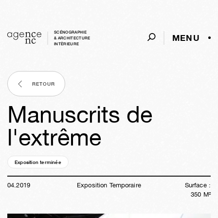
SCÉNOGRAPHIE
MENU
& ARCHITECTURE
INTÈRIEURE
RETOUR
Manuscrits de
l'extrême
Exposition terminée
07a
19s
03j
04h
11m
57s
04
.
2019
Exposition Temporaire
Surface :
350
M²