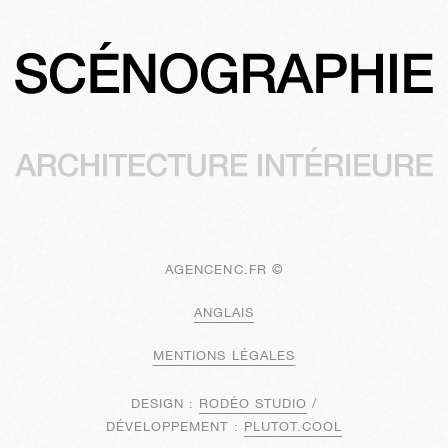
AGENCENC.FR ©
ANGLAIS
MENTIONS LÉGALES
DESIGN :
RODÉO STUDIO
/
DÉVELOPPEMENT :
PLUTOT.COOL