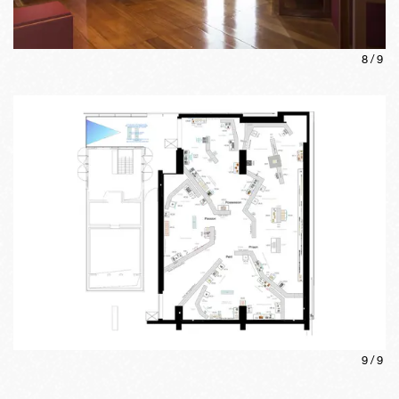
8
/
9
9
/
9