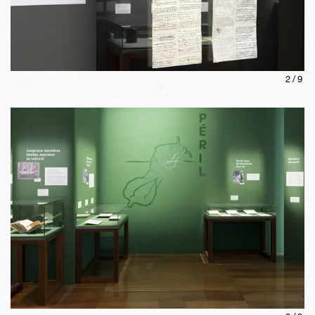
2
/
9