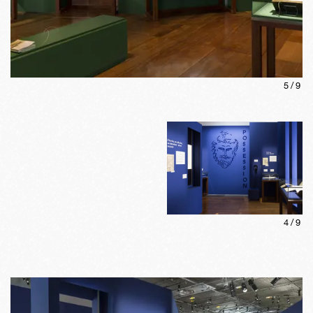
5
/
9
4
/
9