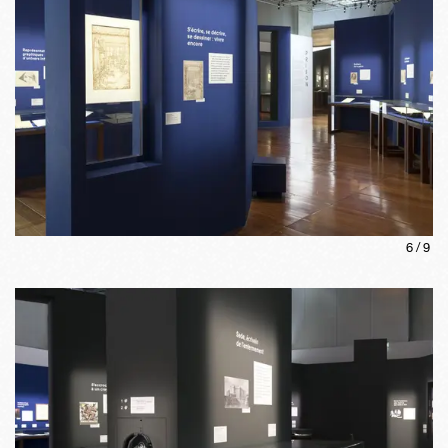
6
/
9