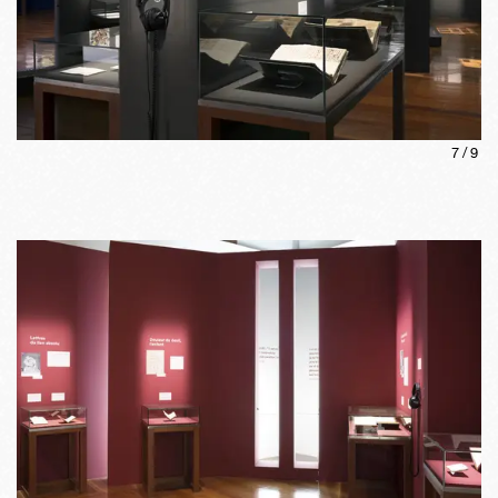
7
/
9