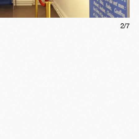
2
/
7