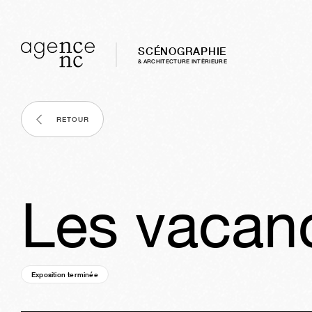
SCÉNOGRAPHIE
& ARCHITECTURE INTÈRIEURE
RETOUR
Les vacanc
Exposition terminée
12a
11s
06j
08h
53m
16s