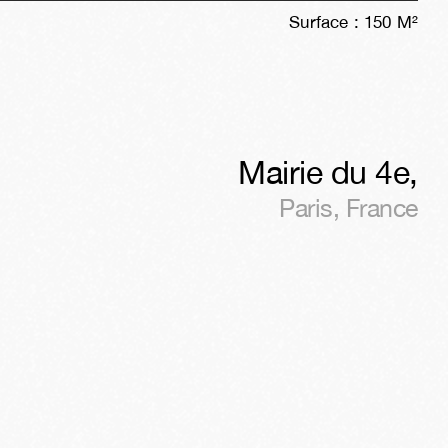
Surface :
150
M²
Mairie du 4e
,
Paris
,
France