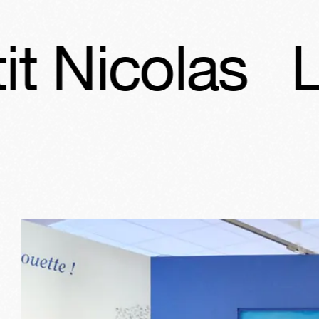
s
Les vacan