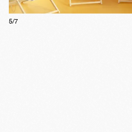
5
/
7