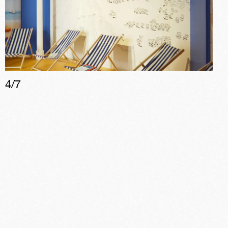
4
/
7