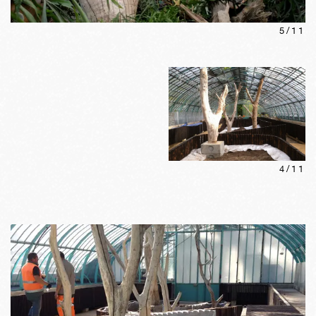
5
/
11
4
/
11