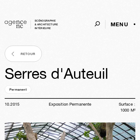
SCÉNOGRAPHIE
MENU
& ARCHITECTURE
INTÈRIEURE
RETOUR
Serres d'Auteuil
Permanent
10a
46s
04j
04h
39m
31s
10
.
2015
Exposition Permanente
Surface :
1000
M²