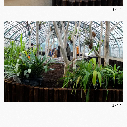
3
/
11
2
/
11