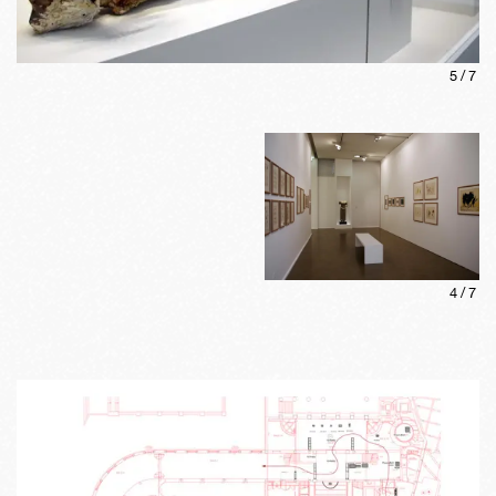
5
/
7
4
/
7