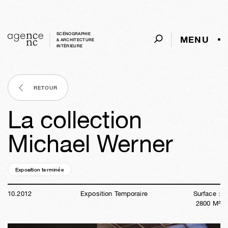
SCÉNOGRAPHIE
MENU
& ARCHITECTURE
INTÈRIEURE
RETOUR
La collection
Michael Werner
Exposition terminée
13a
46s
03j
11h
34m
49s
10
.
2012
Exposition Temporaire
Surface :
2800
M²