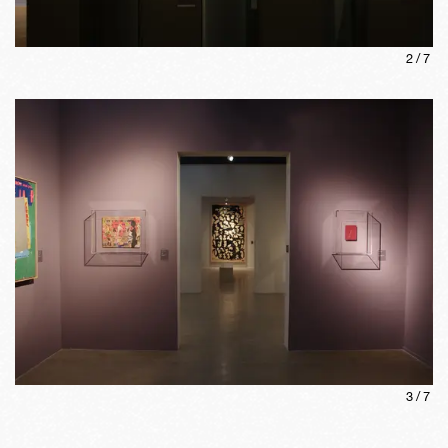
2
/
7
3
/
7