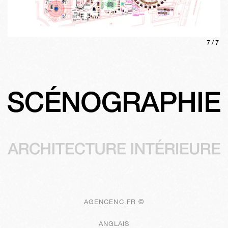
7
/
7
AGENCENC.FR ©
ANGLAIS