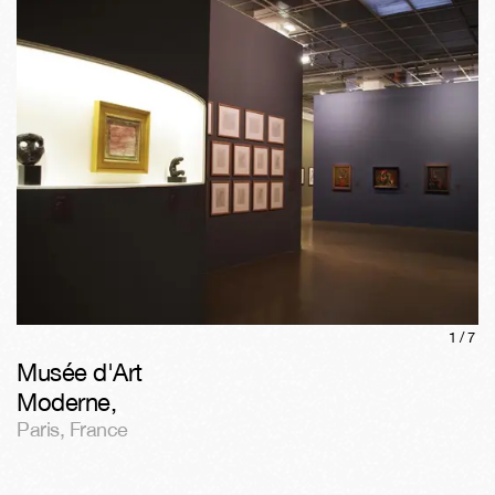
1/
7
Musée d'Art
Moderne
,
Paris
,
France