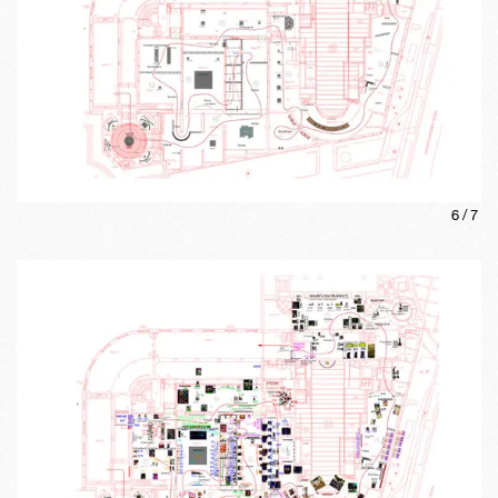
6
/
7