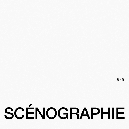
8
/
9