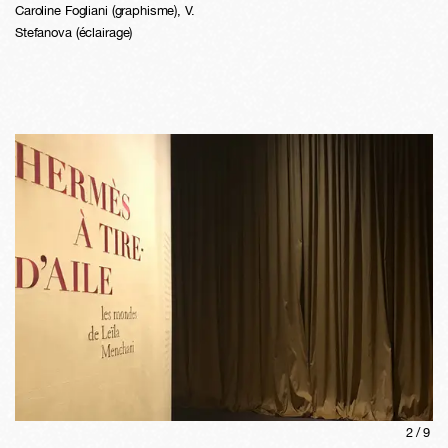
Caroline Fogliani (graphisme), V.
Stefanova (éclairage)
2
/
9