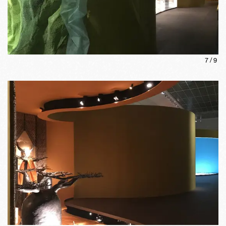
7
/
9