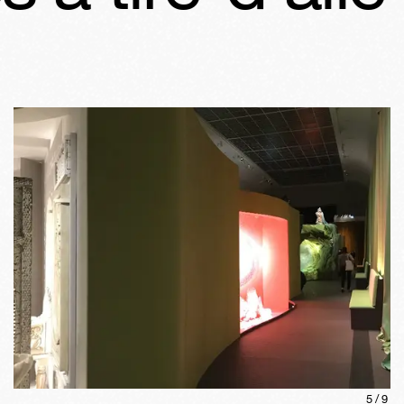
5
/
9