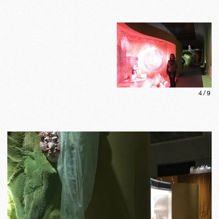
4
/
9