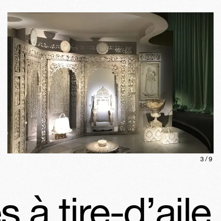
3
/
9
 tire-d’aile