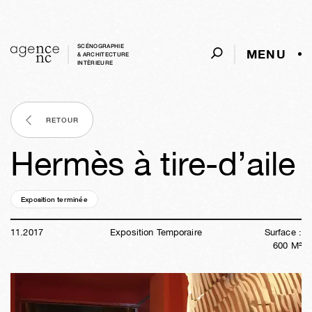
SCÉNOGRAPHIE
MENU
& ARCHITECTURE
INTÈRIEURE
RETOUR
Hermès à tire-d’aile
Exposition terminée
08a
41s
04j
06h
42m
02s
11
.
2017
Exposition Temporaire
Surface :
600
M²