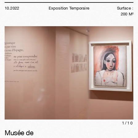
10
.
2022
Exposition Temporaire
Surface :
200
M²
1/
10
Musée de