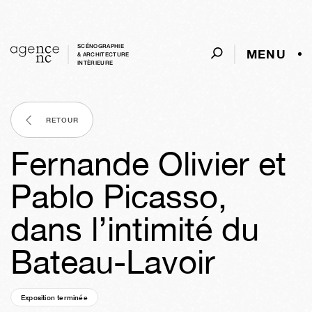
SCÉNOGRAPHIE
MENU
& ARCHITECTURE
INTÈRIEURE
RETOUR
Fernande Olivier et
Pablo Picasso,
dans l’intimité du
Bateau-Lavoir
Exposition terminée
03a
43s
23h
44m
17s