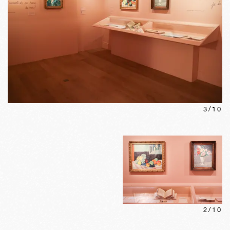
3
/
10
2
/
10