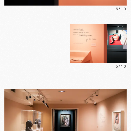
6
/
10
5
/
10