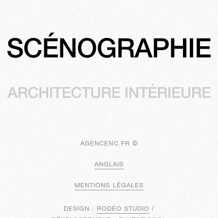
AGENCENC.FR ©
ANGLAIS
MENTIONS LÉGALES
DESIGN :
RODÉO STUDIO
/