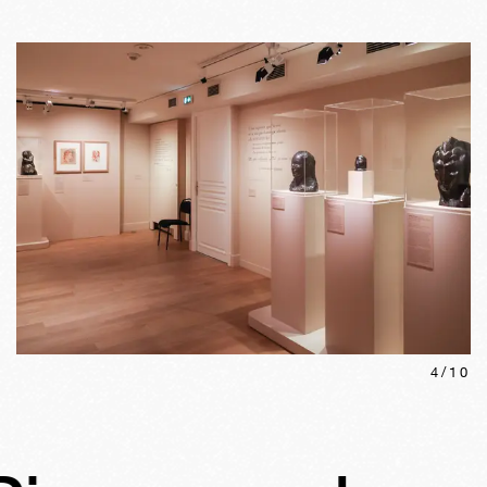
4
/
10