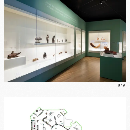
8
/
9