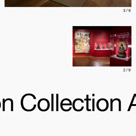
3
/
9
2
/
9
 Collection A