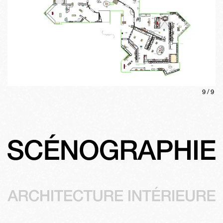
9
/
9