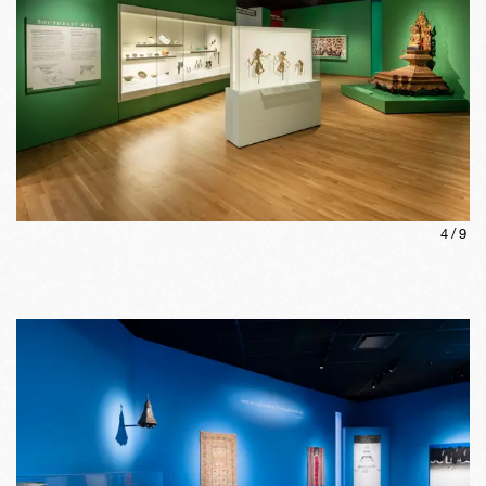
4
/
9