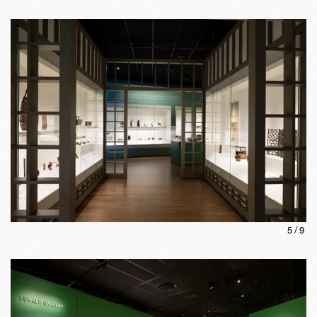
5
/
9