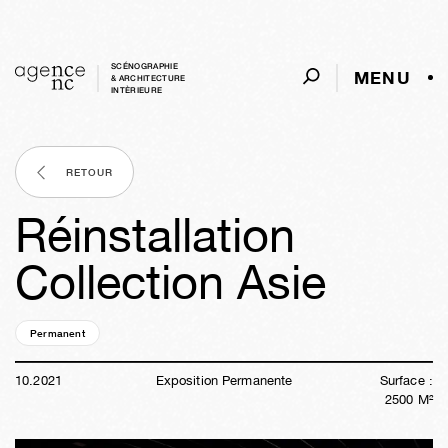
SCÉNOGRAPHIE
MENU
& ARCHITECTURE
INTÈRIEURE
RETOUR
Réinstallation
Collection Asie
Permanent
23a
32s
03m
57s
10
.
2021
Exposition Permanente
Surface :
2500
M²