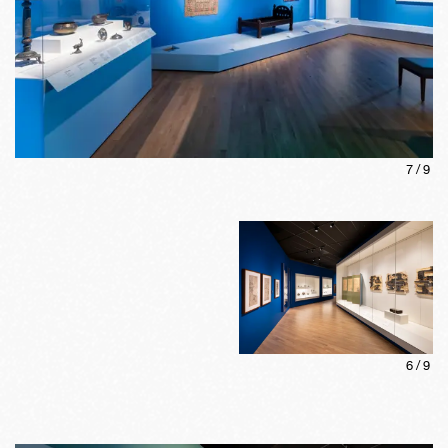
7
/
9
6
/
9