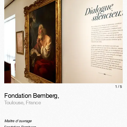
1/
5
Fondation Bemberg
,
Toulouse
,
France
Maitre d'ouvrage