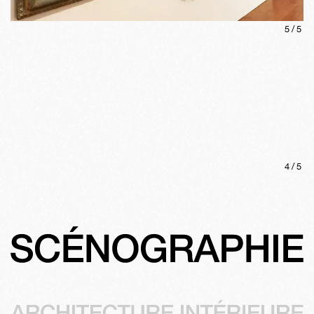
5
/
5
4
/
5