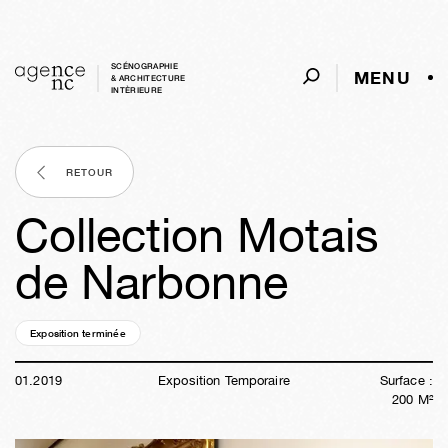
SCÉNOGRAPHIE
MENU
& ARCHITECTURE
INTÈRIEURE
RETOUR
Collection Motais
de Narbonne
Exposition terminée
07a
32s
05j
20h
52m
02s
01
.
2019
Exposition Temporaire
Surface :
200
M²