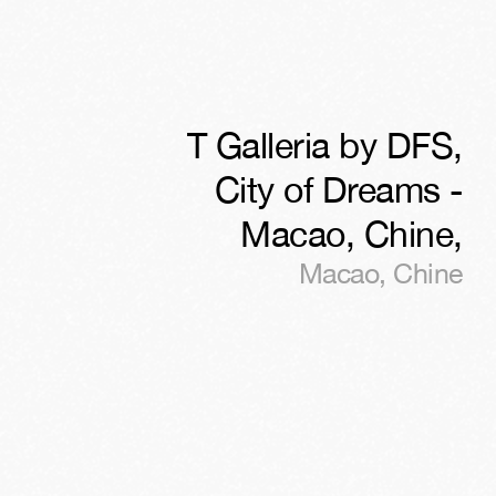
T Galleria by DFS,
City of Dreams -
Macao, Chine
,
Macao
,
Chine