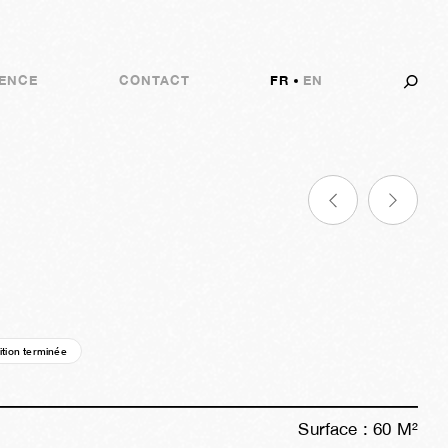
ENCE
CONTACT
FR
EN
ition terminée
06a
45s
02j
17h
13m
38s
Surface :
60
M²