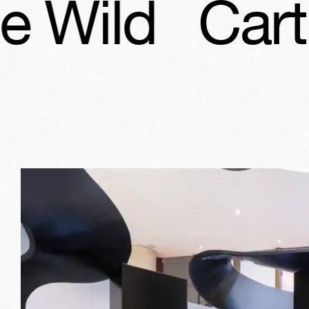
d
Cartier In