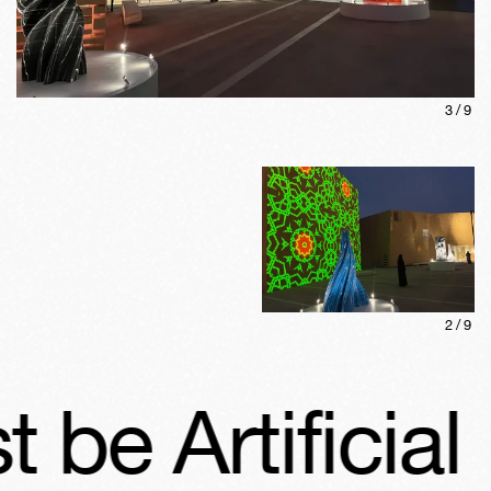
3
/
9
2
/
9
be Artificial