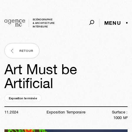
SCÉNOGRAPHIE
MENU
& ARCHITECTURE
INTÈRIEURE
RETOUR
Art Must be
Artificial
Exposition terminée
01a
36s
05j
22h
25m
42s
11
.
2024
Exposition Temporaire
Surface :
1000
M²