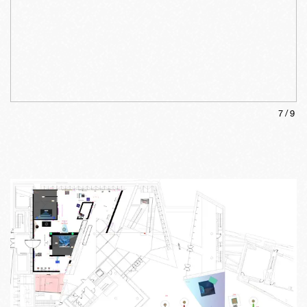
7
/
9