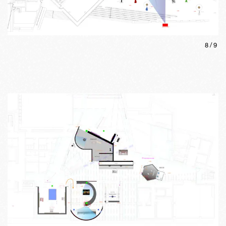
8
/
9