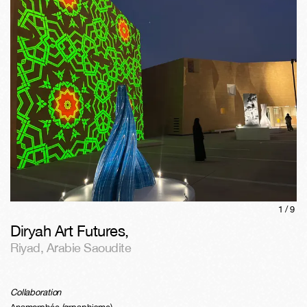
1/
9
Diryah Art Futures
,
Riyad
,
Arabie Saoudite
Collaboration