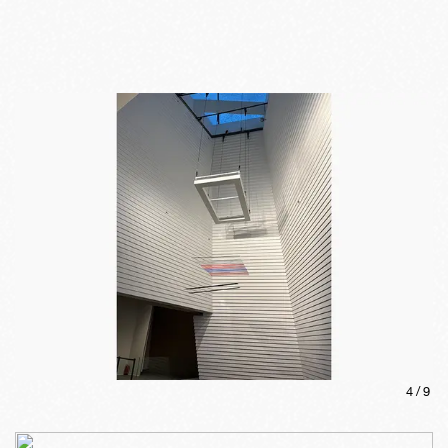
4
/
9