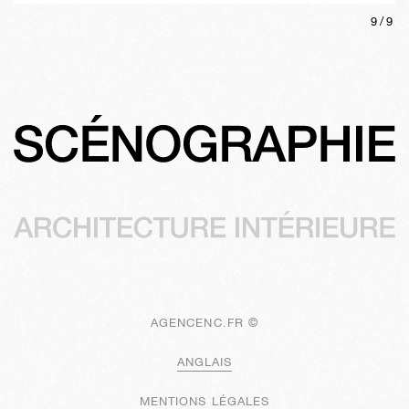
9
/
9
AGENCENC.FR ©
ANGLAIS
MENTIONS LÉGALES