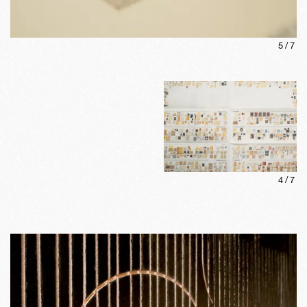
5
/
7
4
/
7