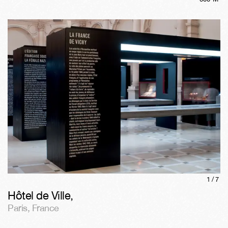
1/
7
Hôtel de Ville
,
Paris
,
France