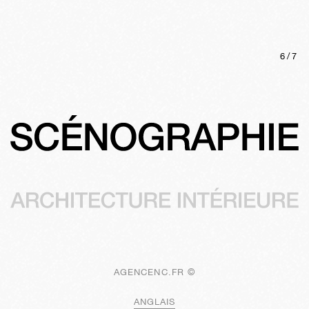
6
/
7
AGENCENC.FR ©
ANGLAIS