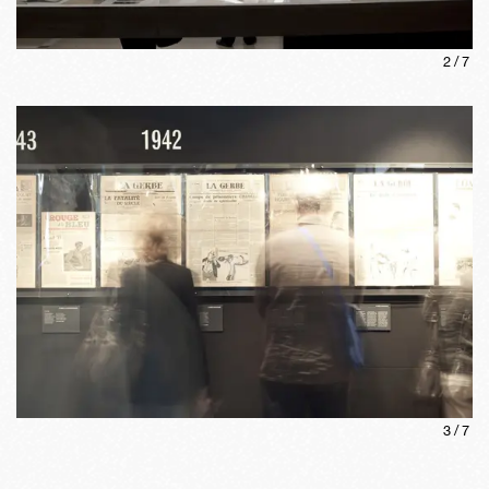
2
/
7
3
/
7