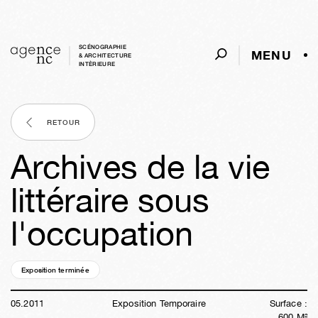
SCÉNOGRAPHIE
MENU
& ARCHITECTURE
INTÈRIEURE
RETOUR
Archives de la vie
littéraire sous
l'occupation
Exposition terminée
15a
17s
01j
02h
39m
31s
05
.
2011
Exposition Temporaire
Surface :
600
M²