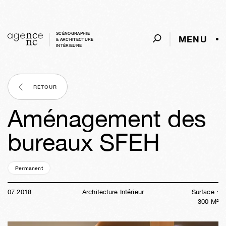
SCÉNOGRAPHIE
MENU
& ARCHITECTURE
INTÈRIEURE
RETOUR
Aménagement des
bureaux SFEH
Permanent
08a
06s
04j
19h
02m
39s
07
.
2018
Architecture Intérieur
Surface :
300
M²