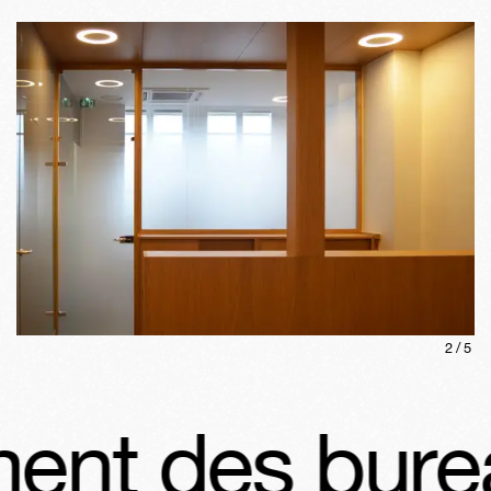
2
/
5
t des burea