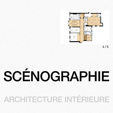
4
/
5