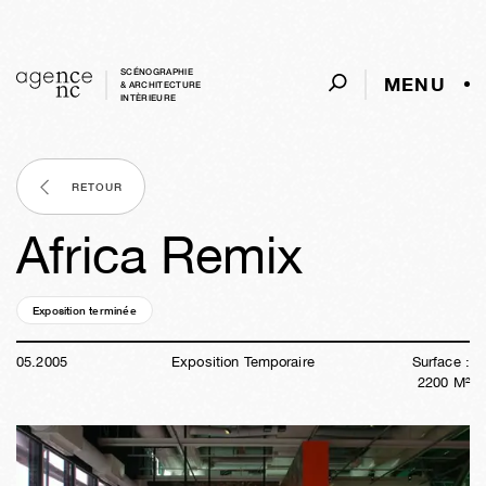
SCÉNOGRAPHIE
MENU
& ARCHITECTURE
INTÈRIEURE
RETOUR
Africa Remix
Exposition terminée
21a
18s
01j
02h
09m
14s
05
.
2005
Exposition Temporaire
Surface :
2200
M²