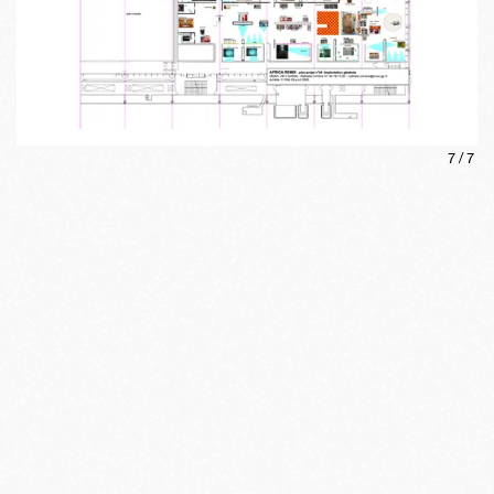
7
/
7