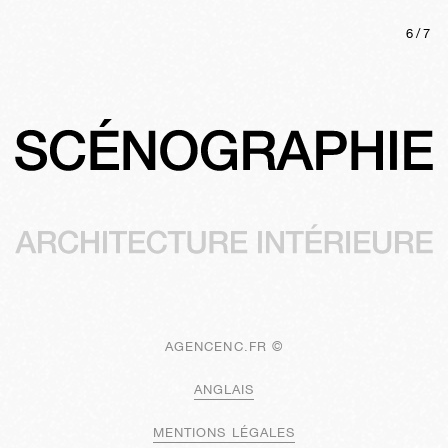
6
/
7
AGENCENC.FR ©
ANGLAIS
MENTIONS LÉGALES