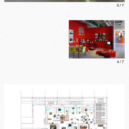
5
/
7
4
/
7