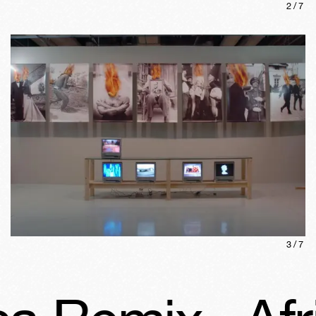
2
/
7
3
/
7