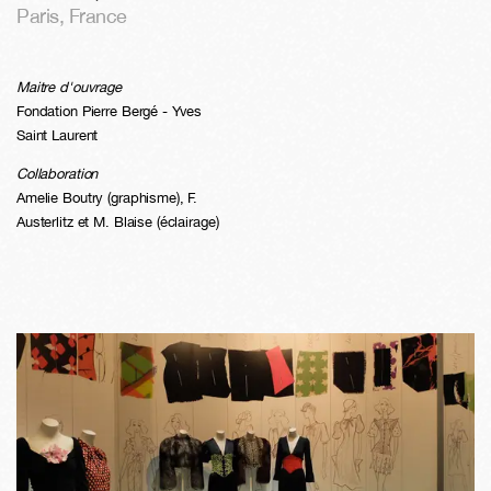
Paris
,
France
Maitre d'ouvrage
Fondation Pierre Bergé - Yves
Saint Laurent
Collaboration
Amelie Boutry (graphisme), F.
Austerlitz et M. Blaise (éclairage)