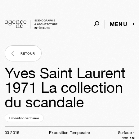
SCÉNOGRAPHIE
MENU
& ARCHITECTURE
INTÈRIEURE
RETOUR
Yves Saint Laurent
1971 La collection
du scandale
Exposition terminée
11a
24s
06j
14h
29m
35s
03
.
2015
Exposition Temporaire
Surface :
200
M²