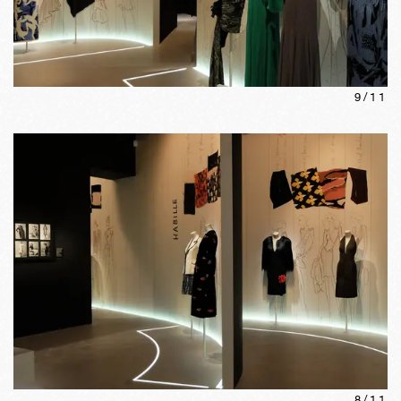
9
/
11
8
/
11