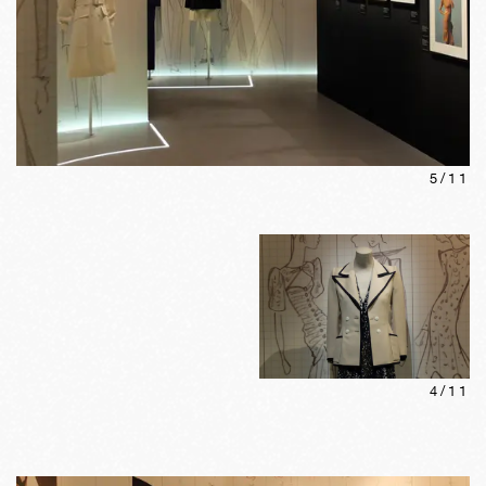
5
/
11
4
/
11