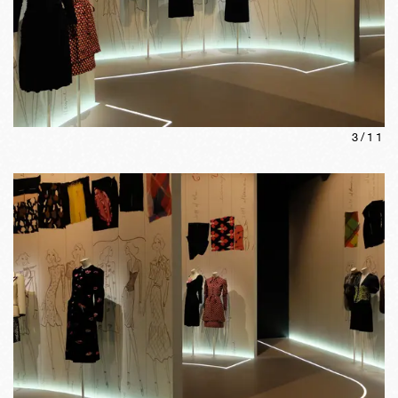
3
/
11