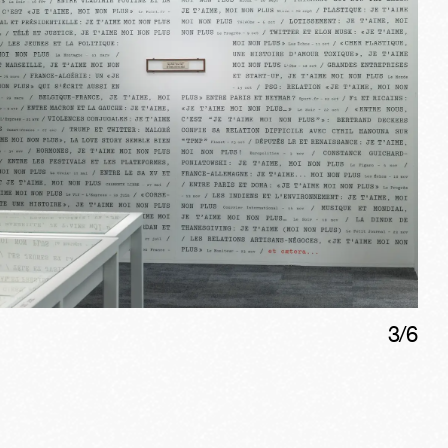
3
/
6