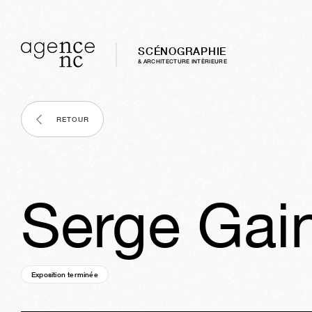
SCÉNOGRAPHIE
& ARCHITECTURE INTÈRIEURE
RETOUR
Serge Gain
Exposition terminée
03a
28s
03j
17h
28m
21s