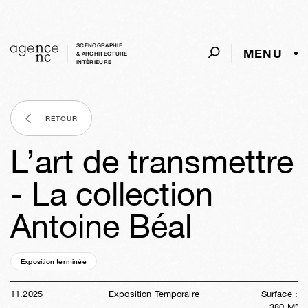
SCÉNOGRAPHIE
MENU
& ARCHITECTURE
INTÈRIEURE
RETOUR
L’art de transmettre
- La collection
Antoine Béal
Exposition terminée
37s
06j
15h
09m
57s
11
.
2025
Exposition Temporaire
Surface :
380
M²