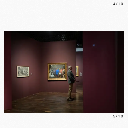
4
/
10
5
/
10