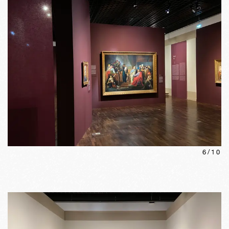
6
/
10