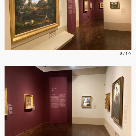
8
/
10