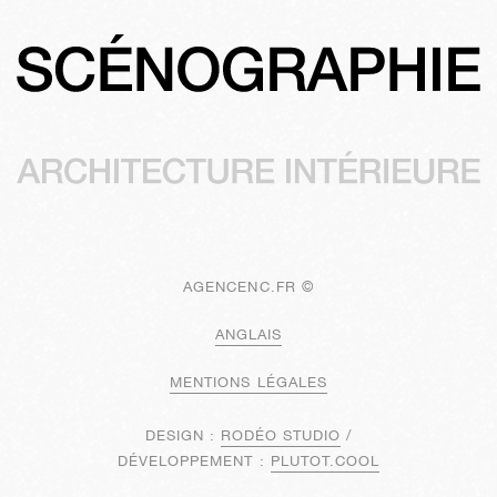
AGENCENC.FR ©
ANGLAIS
MENTIONS LÉGALES
DESIGN :
RODÉO STUDIO
/
DÉVELOPPEMENT :
PLUTOT.COOL