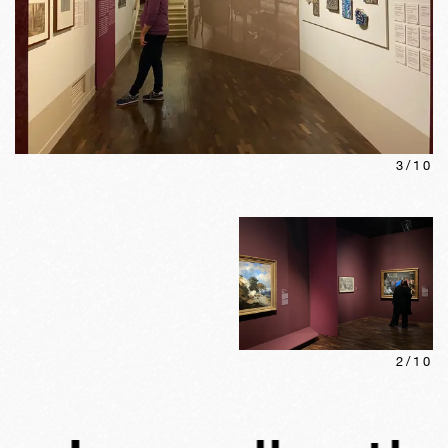
3
/
10
2
/
10