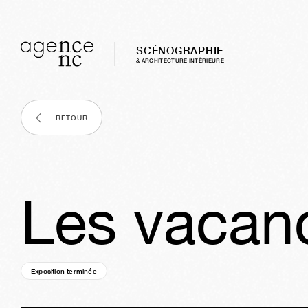
SCÉNOGRAPHIE
& ARCHITECTURE INTÈRIEURE
RETOUR
Les vacanc
Exposition terminée
12a
11s
05j
08h
32m
31s