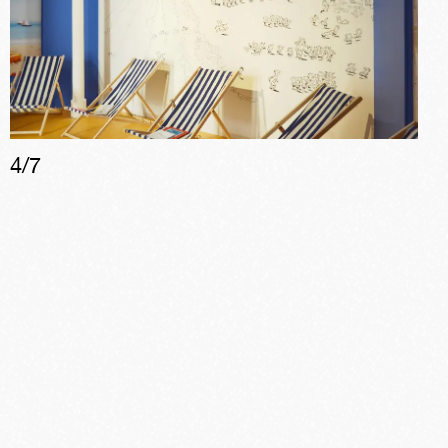
4
/
7