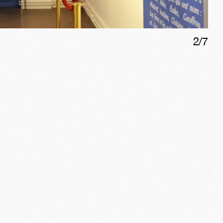
2
/
7