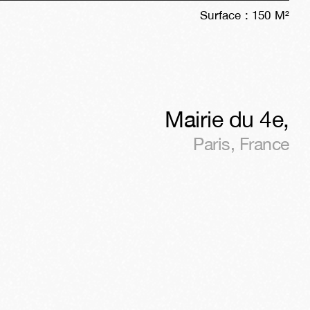
Surface :
150
M²
Mairie du 4e
,
Paris
,
France