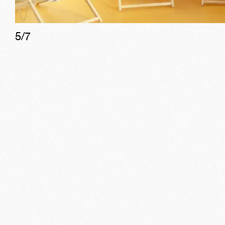
5
/
7