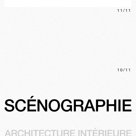
11
/
11
10
/
11