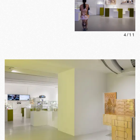
4
/
11