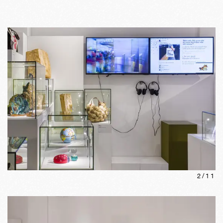
2
/
11