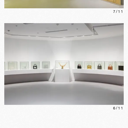
7
/
11
6
/
11