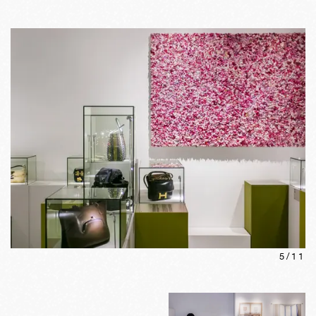
5
/
11