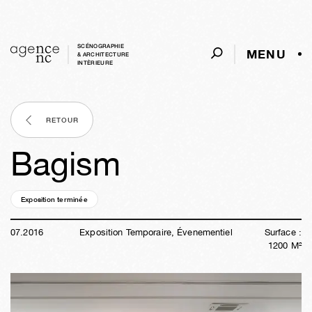
SCÉNOGRAPHIE
MENU
& ARCHITECTURE
INTÈRIEURE
RETOUR
Bagism
Exposition terminée
10a
06s
06j
13h
50m
47s
07
.
2016
Exposition Temporaire, Évenementiel
Surface :
1200
M²