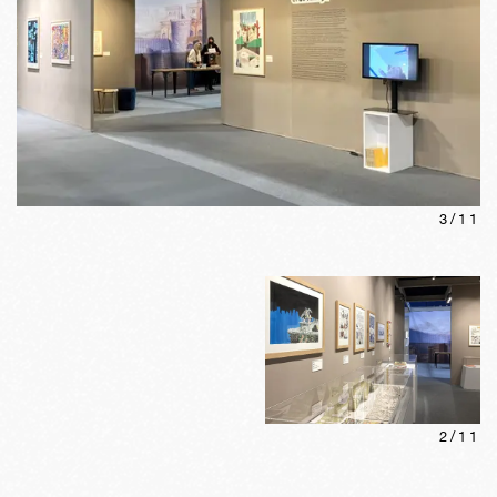
3
/
11
2
/
11