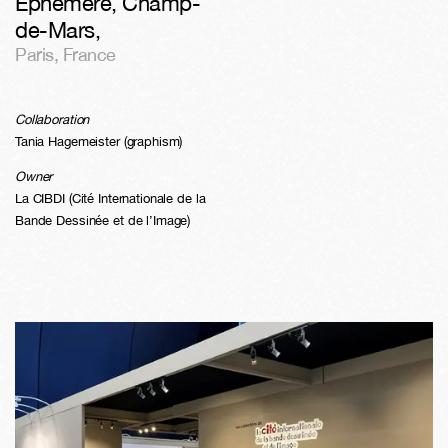
Ephémère, Champ-
de-Mars
,
Paris
,
France
Collaboration
Tania Hagemeister (graphism)
Owner
La CIBDI (Cité Internationale de la
Bande Dessinée et de l’Image)