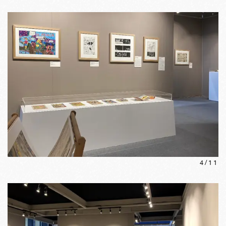
4
/
11