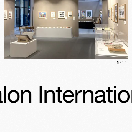
5
/
11
nternational d