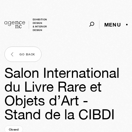
EXHIBITION
MENU
DESIGN
& INTERIOR
DESIGN
GO BACK
Salon International
du Livre Rare et
Objets d’Art -
Stand de la CIBDI
Closed
04y
46w
01d
05h
11m
42s