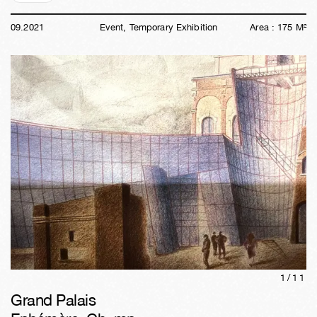
09
.
2021
Event, Temporary Exhibition
Area :
175
M²
1/
11
Grand Palais