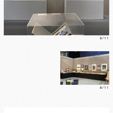
9
/
11
8
/
11